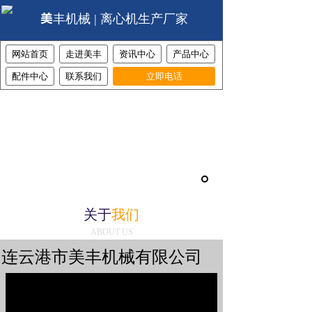
美丰机械 | 离心机生产厂家
网站首页
走进美丰
资讯中心
产品中心
配件中心
联系我们
立即电话
14年工业离心机制造服务商
拉袋无刮刀离心机，上部卸料离心机，下部卸料离心机，
卧式离心机，上悬式离心机，自动翻转卸料离心机，平板
离心机，拉袋离心机，电力辅机，非标容器定制。
加工设备齐全，从钢板到成品全流程加工，完全支持自由
定制。
关于
我们
ABOUT US
连云港市美丰机械有限公司